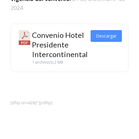
2024
Convenio Hotel
Descargar
Presidente
Intercontinental
1 archivo(s)
2 MB
[dflip id=»8282″][/dflip]