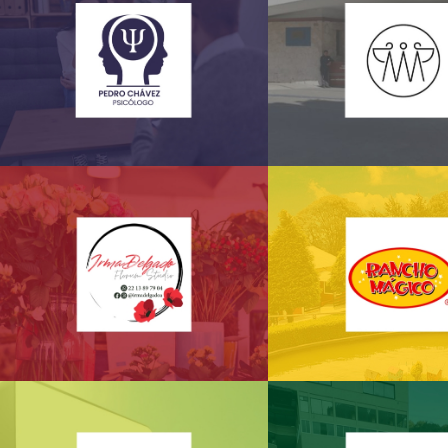
Psicólogo Pedro Chavez
Valle de los Án
Irma Delgado Floreria
Rancho Mág
Studio