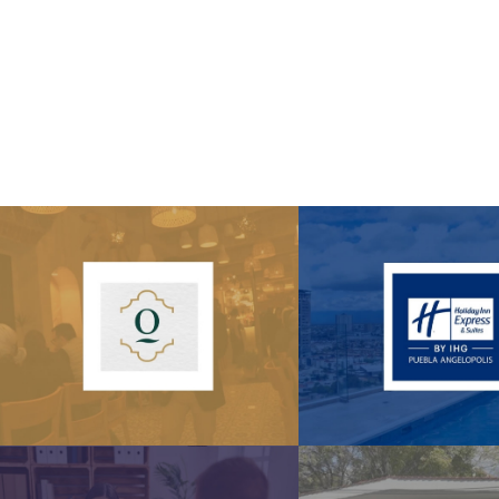
Hotel Holiday Inn
Hacienda Soleil
and Suites