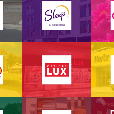
Sleep INN by Choice
geles
EN
Hotels
ico
Lux
He