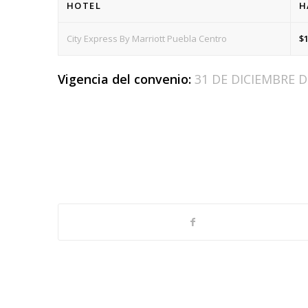
HOTEL
H
City Express By Marriott Puebla Centro
$1
Vigencia del convenio:
31 DE DICIEMBRE D