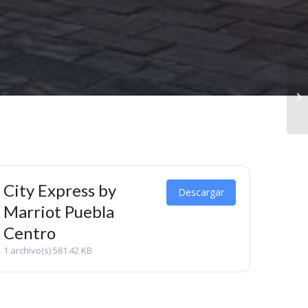
City Express by
Descargar
Marriot Puebla
Centro
1 archivo(s)
581.42 KB