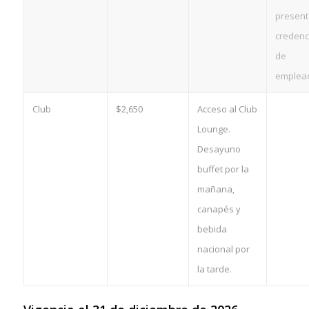
present
credenc
de
emplea
Club
$2,650
Acceso al Club
Lounge.
Desayuno
buffet por la
mañana,
canapés y
bebida
nacional por
la tarde.