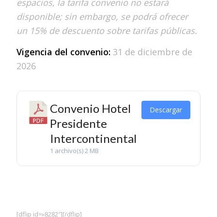
espacios, la tarifa convenio no estará
disponible; sin embargo, se podrá ofrecer
un 15% de descuento sobre tarifas públicas.
Vigencia del convenio:
31 de diciembre de
2026
Convenio Hotel
Descargar
Presidente
Intercontinental
1 archivo(s)
2 MB
[dflip id=»8282″][/dflip]