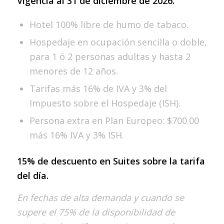
Vigencia al 31 de diciembre de 2026.
Hotel 100% libre de humo de tabaco.
Hospedaje en ocupación sencilla o doble,
para 1 ó 2 personas adultas y hasta 2
menores de 12 años.
Tarifas más 16% de IVA y 3% del
Impuesto sobre el Hospedaje (ISH).
Persona extra en Plan Europeo: $700.00
más 16% IVA y 3% ISH.
15% de descuento en Suites sobre la tarifa
del día.
En fechas de alta demanda y cuando se
supere el 75% de la disponibilidad de