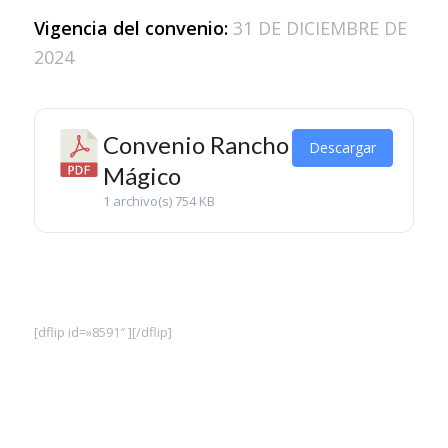
Vigencia del convenio:
31 DE DICIEMBRE DE
2024
Convenio Rancho
Descargar
Mágico
1 archivo(s)
754 KB
[dflip id=»8591″ ][/dflip]