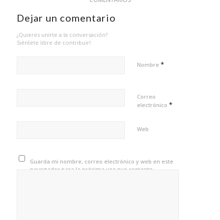
Dejar un comentario
¿Quieres unirte a la conversación?
Siéntete libre de contribuir!
*
Nombre
Correo
*
electrónico
Web
Guarda mi nombre, correo electrónico y web en este
navegador para la próxima vez que comente.