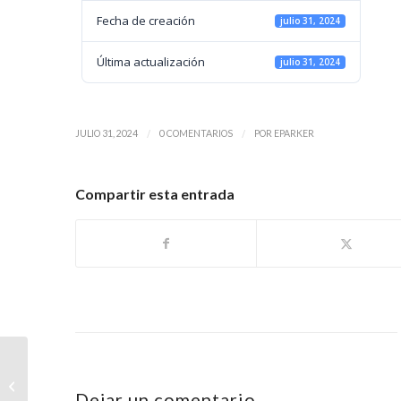
Fecha de creación
julio 31, 2024
Última actualización
julio 31, 2024
/
/
JULIO 31, 2024
0 COMENTARIOS
POR
EPARKER
Compartir esta entrada
Convenio Rancho Mágico
Dejar un comentario